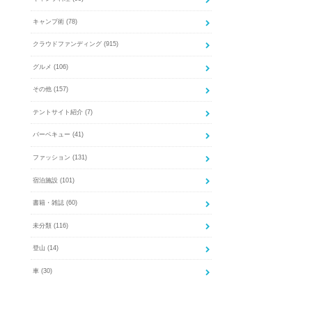
キャンプ術
(78)
クラウドファンディング
(915)
グルメ
(106)
その他
(157)
テントサイト紹介
(7)
バーベキュー
(41)
ファッション
(131)
宿泊施設
(101)
書籍・雑誌
(60)
未分類
(116)
登山
(14)
車
(30)