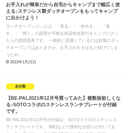
お手入れが簡単だから自宅からキャンプまで幅広く使
える♪ステンレス製ダッチオーブンをもってキャンプ
に出かけよう！
ダッチオーブンといえば、「煮る」・「炒める」・「蒸
す」・「焼く」の調理が可能な保温性抜群のキャンプにぴっ
たりの調理器具です。 一般的に流通しているのは鉄製のダッ
チオーブンではありますが、お手入れをさぼると錆びてしま
うため…
2022年1月21日
未分類
【BE-PAL2021年12月号買ってみた】複数枚欲しくな
る♪SOTOコラボのステンレスランチプレートが付録
です。
BE-PAL2021年12月号の付録は、SOTOコラボのステンレス
ランチプレートです。 BBQなどで便利な仕切りが付いてお