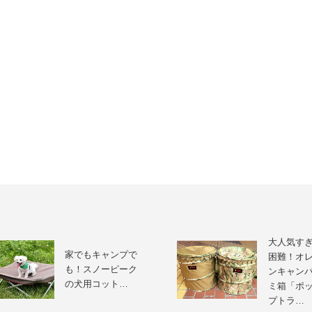
大人気す
家でもキャンプで
困難！オ
も！スノーピーク
ンキャン
の犬用コット…
ミ箱「ポ
プトラ…