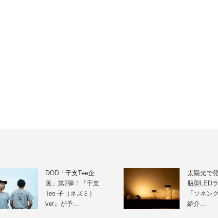
DOD「干支Tee企
太陽光で
画」第2弾！『干支
瓶型LED
Tee 子（ネズミ）
「ソネン
ver』が予…
紹介…