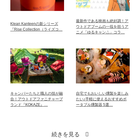
最新作である映画も絶好調！ア
Klean Kanteenの新シリーズ
ウトドアブームの一役を担うア
『Rise Collection（ライズコ…
ニメ「ゆるキャン△」コラ…
キャンパーたちと職人の技が融
自宅でもおいしい燻製を楽しみ
合！アウトドアファニチャーブ
たい♪手軽に使えるおすすめポ
ランド『KOKAZE』…
ータブル燻製器 5選…
続きを見る