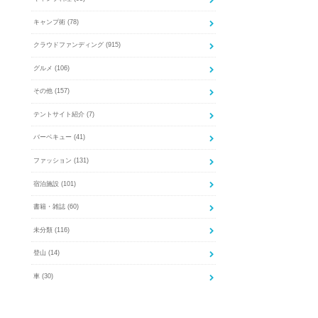
キャンプ術
(78)
クラウドファンディング
(915)
グルメ
(106)
その他
(157)
テントサイト紹介
(7)
バーベキュー
(41)
ファッション
(131)
宿泊施設
(101)
書籍・雑誌
(60)
未分類
(116)
登山
(14)
車
(30)