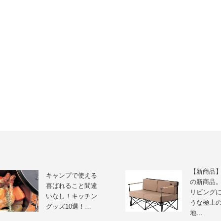
【新商品】
キャンプで使える
の新商品
喜ばれること間違
リビング
いなし！キッチン
うな極上
グッズ10選！…
地…