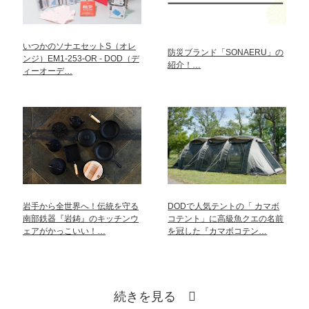
いつかのソナエセットS（オレ
防災ブランド「SONAERU」の
ンジ）EM1-253-OR - DOD（デ
紹介！…
ィーオーデ…
岩手から全世界へ！伝統を守る
DODで人気テントの「 カマボ
南部鉄器『岩鋳』のキッチンウ
コテント」に高級魚クエの名前
ェアがかっこいい！…
を冠した『カマボコテン…
続きを見る