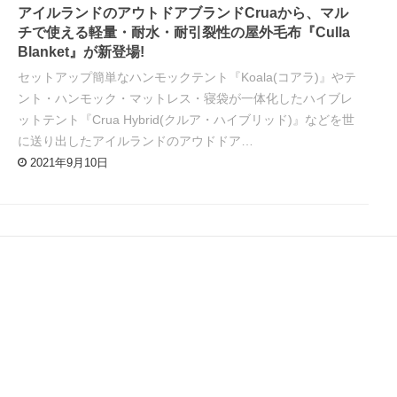
アイルランドのアウトドアブランドCruaから、マル
チで使える軽量・耐水・耐引裂性の屋外毛布『Culla
Blanket』が新登場!
セットアップ簡単なハンモックテント『Koala(コアラ)』やテ
ント・ハンモック・マットレス・寝袋が一体化したハイブレ
ットテント『Crua Hybrid(クルア・ハイブリッド)』などを世
に送り出したアイルランドのアウドドア…
2021年9月10日