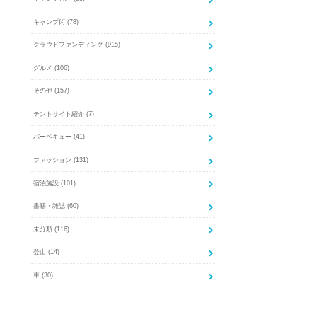
キャンプ術
(78)
クラウドファンディング
(915)
グルメ
(106)
その他
(157)
テントサイト紹介
(7)
バーベキュー
(41)
ファッション
(131)
宿泊施設
(101)
書籍・雑誌
(60)
未分類
(116)
登山
(14)
車
(30)