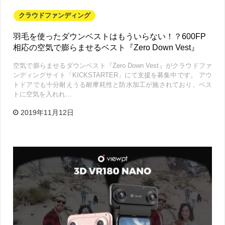
クラウドファンディング
羽毛を使ったダウンベストはもういらない！？600FP
相応の空気で膨らませるベスト『Zero Down Vest』
空気で膨らませるダウンベスト『Zero Down Vest』がクラウドファ
ンディングサイト「KICKSTARTER」にて支援を募集中です。 アウ
トドアでも十分耐えうる耐摩耗性と防水加工が施されており、ベス
トに空気を入れれ…
2019年11月12日