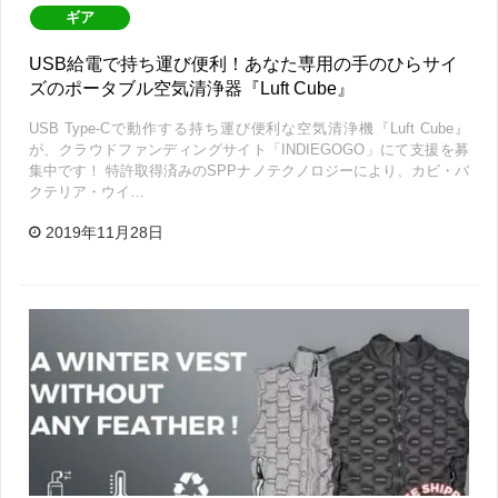
ギア
USB給電で持ち運び便利！あなた専用の手のひらサイ
ズのポータブル空気清浄器『Luft Cube』
USB Type-Cで動作する持ち運び便利な空気清浄機『Luft Cube』
が、クラウドファンディングサイト「INDIEGOGO」にて支援を募
集中です！ 特許取得済みのSPPナノテクノロジーにより、カビ・バ
クテリア・ウイ…
2019年11月28日