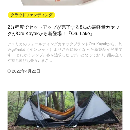
クラウドファンディング
2分程度でセットアップが完了する8㎏の最軽量カヤッ
クがOru Kayakから新登場！『Oru Lake』
アメリカのフォールディングカヤックブランドOru Kayakから、約
9kgのinlet（インレット）よりさらに軽くなった新製品が登場で
す！ とにかくシンプルさを追求したモデルとなっており、組み立て
や持ち運びも楽々♪ まさ…
2022年4月22日