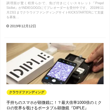
調理面が驚く程滑らかで、焦げ付きにくいスキレット『Prepd
Skillet』がINDIEGOGOにてプレオーダーを受付中です。 2019年11
月23日までクラウドファンディングサイトKICKSTARTERにて支援
を募集…
2019年12月12日
クラウドファンディング
手持ちのスマホが顕微鏡に！？最大倍率1000倍のミク
ロの世界を覗けるポータブル顕微鏡『DIPLE』