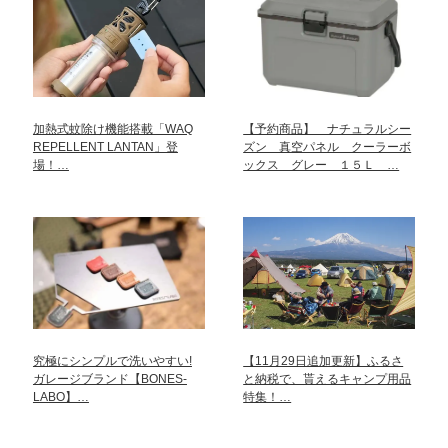
加熱式蚊除け機能搭載「WAQ
【予約商品】 ナチュラルシー
REPELLENT LANTAN」登
ズン 真空パネル クーラーボ
場！…
ックス グレー １５Ｌ …
究極にシンプルで洗いやすい!
【11月29日追加更新】ふるさ
ガレージブランド【BONES-
と納税で、貰えるキャンプ用品
LABO】…
特集！…