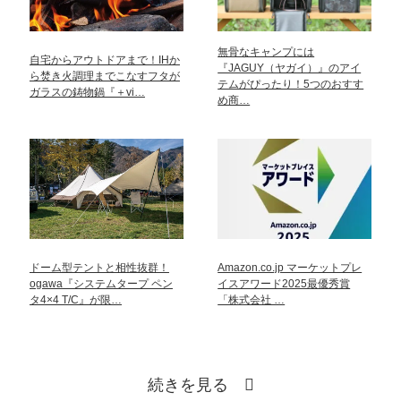
無骨なキャンプには
自宅からアウトドアまで！IHか
『JAGUY（ヤガイ）』のアイ
ら焚き火調理までこなすフタが
テムがぴったり！5つのおすす
ガラスの鋳物鍋『＋vi…
め商…
ドーム型テントと相性抜群！
Amazon.co.jp マーケットプレ
ogawa『システムタープ ペン
イスアワード2025最優秀賞
タ4×4 T/C』が限…
「株式会社 …
続きを見る