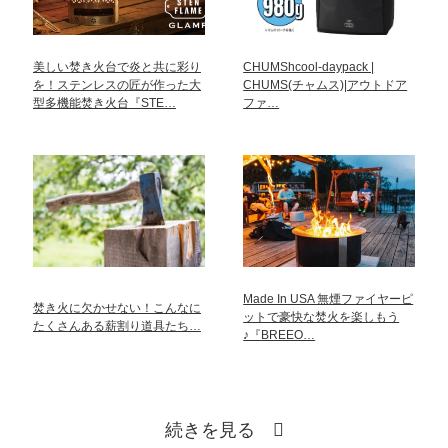
美しい焚き火台で炎と共に彩り
CHUMShcool-daypack |
を！ステンレスの匠が作った大
CHUMS(チャムス)|アウトドア
型多機能焚き火台『STE…
ファ…
Made In USA 無煙ファイヤーピ
焚き火に欠かせない！こんなに
ットで豪快な焚火を楽しもう
たくさんある薪割り道具たち…
♪『BREEO…
続きを見る