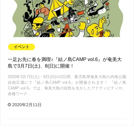
イベント
一足お先に春を満喫♪『結ノ島CAMP vol.6』が奄美大
島で3月7日(土)、8(日)に開催！
2020年3月7日(土)・8日(日)の2日間、鹿児島県奄美大島の内海公園
自由広場にて『結ノ島CAMP vol.6』が開催されます！ 『結ノ島
CAMP vol.6』では、奄美大島の自然を生かしたアクティビティや、
各種ワーク…
2020年2月11日