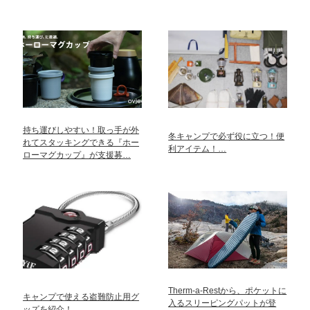
持ち運びしやすい！取っ手が外
冬キャンプで必ず役に立つ！便
れてスタッキングできる『ホー
利アイテム！…
ローマグカップ』が支援募…
Therm-a-Restから、ポケットに
キャンプで使える盗難防止用グ
入るスリーピングパットが登
ッズを紹介！…