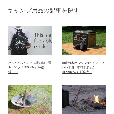
キャンプ用品の記事を探す
バックパックに入る電動折り畳
珈琲の木から作られたちょっと
みバイク『ORGOe』が登
いい木炭『珈琲木炭』が
場！…
Hilanderから新発売…