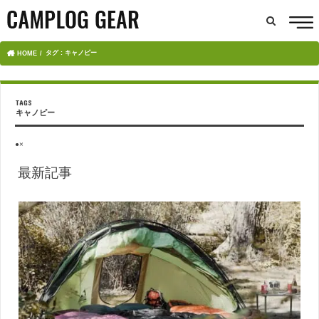
タグ : キャノピー
HOME
キャノピー
●×
最新記事