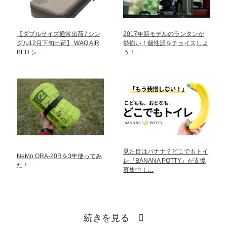
【ダブルサイズ通常出荷 / シン
2017年新モデルのランタンが
グル12月下旬出荷】 WAQ AIR
勢揃い！個性派をチョイスしよ
BED シ…
う！…
見た目はバナナ？どこでもトイ
NeMo ORA-20Rを3年使ってみ
レ『BANANA POTTY』が支援
た！…
募集中！…
続きを見る