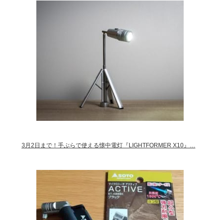
3月2日まで！手ぶらで使える懐中電灯『LIGHTFORMER X10』…