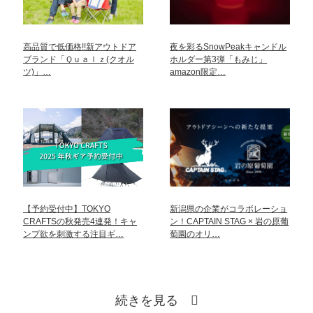
高品質で低価格!!新アウトドア
夜を彩るSnowPeakキャンドル
ブランド「Ｑｕａｌｚ(クオル
ホルダー第3弾「もみじ」
ツ)」…
amazon限定…
【予約受付中】TOKYO
新潟県の企業がコラボレーショ
CRAFTSの秋発売4連発！キャ
ン！CAPTAIN STAG × 岩の原葡
ンプ欲を刺激する注目ギ…
萄園のオリ…
続きを見る