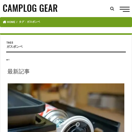
タグ : ガスボンベ
HOME
ガスボンベ
●×
最新記事