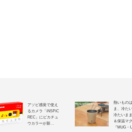
熱いもの
アソビ感覚で使え
ま、冷た
るカメラ「iNSPiC
冷たいま
REC」にピカチュ
＆保温マ
ウカラーが新…
『MUG・