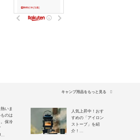
キャンプ用品をもっと見る
は熱いま
人気上昇中！おす
いものは
すめの「アイロン
ま。保冷
ストーブ」を紹
グ
介！…
U…