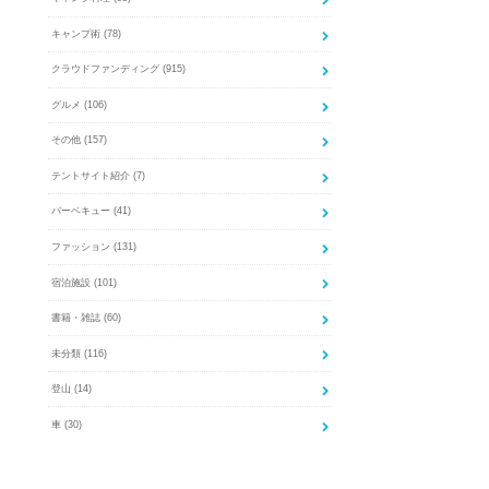
キャンプ術
(78)
クラウドファンディング
(915)
グルメ
(106)
その他
(157)
テントサイト紹介
(7)
バーベキュー
(41)
ファッション
(131)
宿泊施設
(101)
書籍・雑誌
(60)
未分類
(116)
登山
(14)
車
(30)