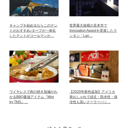
キャンプを始めるならこのテン
世界最大規模の見本市で
トがおすすめ♪タープが一体化
Innovation Awardを受賞したラ
したテントがコールマンか…
ンタン「Lan…
ワイヤレスで肉の焼き加減がわ
【2020年新色追加】アメリカ
かるBBQ最強アイテム『Mini
発おしゃれで頑丈・防水性・保
by TMS』…
冷性も高いクーラーバッ…