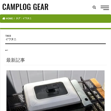
タグ : イワタニ
HOME
イワタニ
●×
最新記事