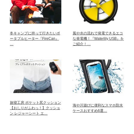
冬キャンプに持って行きたいポ
風や水の流れで発電できるエコ
ータブルヒーター『FireCan』
な発電機！『Waterlily USB』を
…
ご紹介！…
旅寝工房 ポケット尻クッション
海や川遊びに便利なスマホ防水
【おしりがふわっ！】クッショ
ケースおすすめ6選…
ン レジャーシート エ…