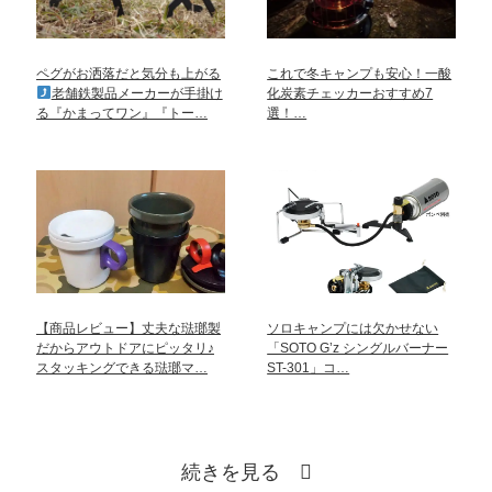
ペグがお洒落だと気分も上がる
これで冬キャンプも安心！一酸
老舗鉄製品メーカーが手掛け
化炭素チェッカーおすすめ7
る『かまってワン』『トー…
選！…
【商品レビュー】丈夫な琺瑯製
ソロキャンプには欠かせない
だからアウトドアにピッタリ♪
「SOTO G’z シングルバーナー
スタッキングできる琺瑯マ…
ST-301」コ…
続きを見る