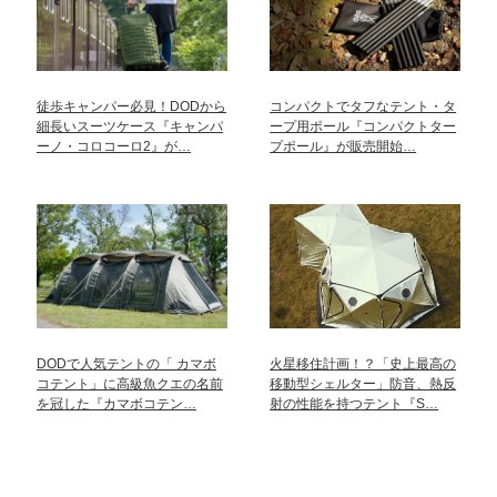
徒歩キャンパー必見！DODから
コンパクトでタフなテント・タ
細長いスーツケース『キャンパ
ープ用ポール『コンパクトター
ーノ・コロコーロ2』が…
プポール』が販売開始…
DODで人気テントの「 カマボ
火星移住計画！？「史上最高の
コテント」に高級魚クエの名前
移動型シェルター」防音、熱反
を冠した『カマボコテン…
射の性能を持つテント『S…