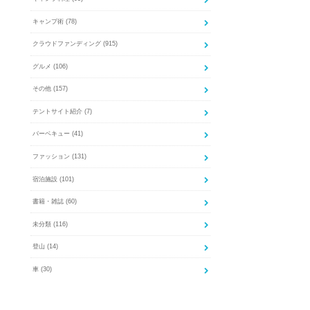
キャンプ術
(78)
クラウドファンディング
(915)
グルメ
(106)
その他
(157)
テントサイト紹介
(7)
バーベキュー
(41)
ファッション
(131)
宿泊施設
(101)
書籍・雑誌
(60)
未分類
(116)
登山
(14)
車
(30)