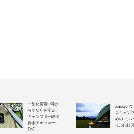
一酸化炭素中毒か
Amazon
らあなたを守る！
ロキャン
キャンプ用一酸化
めのコン
炭素チェッカー：
リル比較5
DoD…