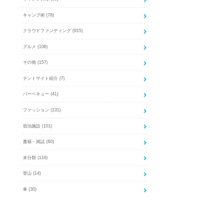
キャンプ術
(78)
クラウドファンディング
(915)
グルメ
(106)
その他
(157)
テントサイト紹介
(7)
バーベキュー
(41)
ファッション
(131)
宿泊施設
(101)
書籍・雑誌
(60)
未分類
(116)
登山
(14)
車
(30)