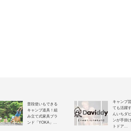
キャンプ
普段使いもできる
ても活躍
キャンプ道具！組
んいちダ
み立て式家具ブラ
ンが手掛
ンド「YOKA」…
トドア…