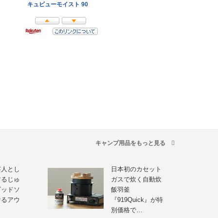
キャンプ用品をもっと見る
芸人とし
日本初のカセット
するじゅ
ガスで炊く自動炊
ビッドソ
飯羽釜
けるアウ
『919Quick』が特
別価格で…