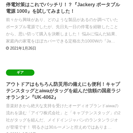
停電対策はこれでバッチリ！？『Jackery ポータブル
電源 1000』を試してみました！
前々から興味があり、どのような製品があるのか調べていた
ポータブル電源でしたが、先日丸一日の停電を経験したこと
から、思い切って購入を決断しました！ 悩みに悩んだ結果、
家庭内の家電をほぼカバーできる定格出力1000Wの『Ja…
2021年1月26日
ギア
アウトドアはもちろん防災用の備えにも便利！キャプ
テンスタッグとaiwaがタッグを組んだ信頼の国産ラジ
オランタン『UK-4062』
音楽好きから絶大な支持を受けたオーディオブランドaiwaの
流れを汲む「アイワ株式会社」と「キャプテンスタッグ」の2
社がタッグを組んだ、メイドインジャパンのランタンラジオ
が登場です！ 明るさは30ルーメンと控えめではありま…