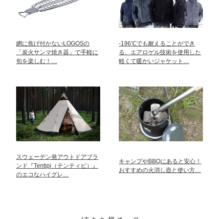
網に焦げ付かないLOGOSの
-196℃でも耐えることができ
「炭火サンマ焼き器」で手軽に
る、エアロゲル技術を使用した
旬を楽しむ！…
軽くて暖かいジャケット…
スウェーデン発アウトドアブラ
キャンプやBBQにあると安心！
ンド『Tentipi（テンティピ）』
おすすめの火消し壺と使い方…
のエコなハイグレ…