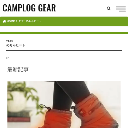
タグ : めちゃヒート
HOME
めちゃヒート
●×
最新記事