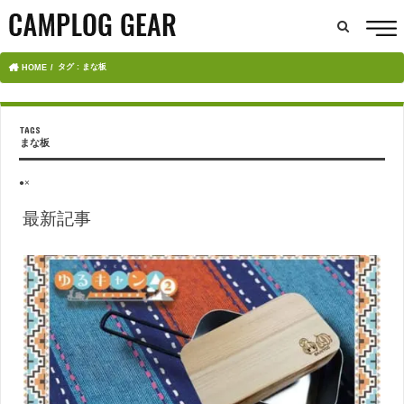
タグ : まな板
HOME
まな板
●×
最新記事