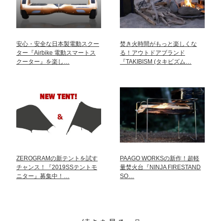
安心・安全な日本製電動スクー
焚き火時間がもっと楽しくな
ター『Airbike 電動スマートス
る！アウトドアブランド
クーター』を楽し…
『TAKIBISM (タキビズム…
ZEROGRAMの新テントを試す
PAAGO WORKSの新作！超軽
チャンス！『2019SSテントモ
量焚火台『NINJA FIRESTAND
ニター』募集中！…
SO…