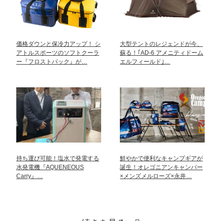
価格ダウンと保冷力アップ！ シ
大型テントのレジェンドが今、
アトルスポーツのソフトクーラ
蘇る！｢AD-6 アメニティドーム
ー『フロストパック』が…
エルフィールド｣…
持ち運び可能！塩水で発電する
鮮やかで便利なキャンプギアが
水発電機『AQUENEOUS
誕生！オレゴニアンキャンパー
Carry』…
×メンズメルローズ×永井…