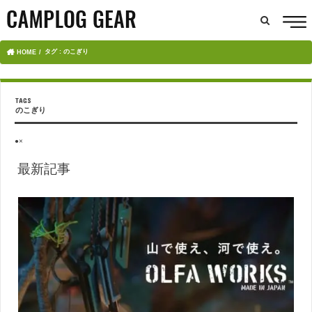
タグ : のこぎり
HOME
のこぎり
●×
最新記事