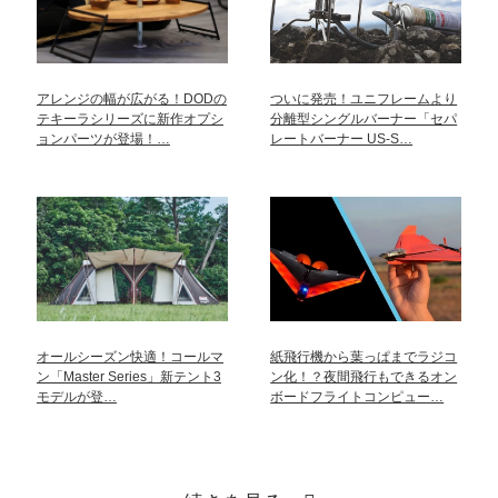
アレンジの幅が広がる！DODの
ついに発売！ユニフレームより
テキーラシリーズに新作オプシ
分離型シングルバーナー「セパ
ョンパーツが登場！…
レートバーナー US-S…
オールシーズン快適！コールマ
紙飛行機から葉っぱまでラジコ
ン「Master Series」新テント3
ン化！？夜間飛行もできるオン
モデルが登…
ボードフライトコンピュー…