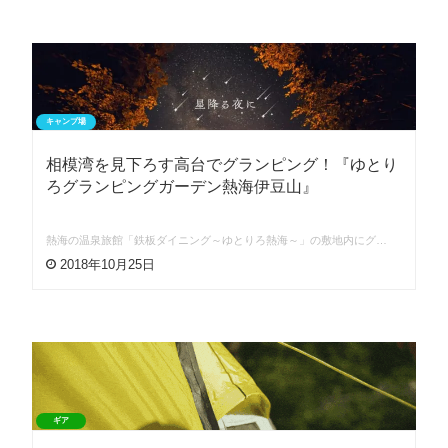
キャンプ場
相模湾を見下ろす高台でグランピング！『ゆとり
ろグランピングガーデン熱海伊豆山』
熱海の温泉旅館「鉄板ダイニング～ゆとりろ熱海～」の敷地内にグ…
2018年10月25日
ギア