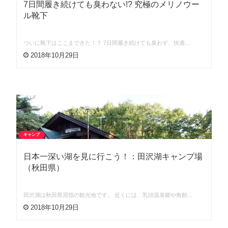
7日間履き続けても臭わない!? 究極のメリノウー
ル靴下
ついに靴下はここまできた！？ 7日間履き続けても臭わず、快適…
2018年10月29日
キャンプ
日本一深い湖を見に行こう！：田沢湖キャンプ場
（秋田県）
田沢湖は秋田県屈指の観光地です。 近くには、乳頭温泉郷や角館…
2018年10月29日