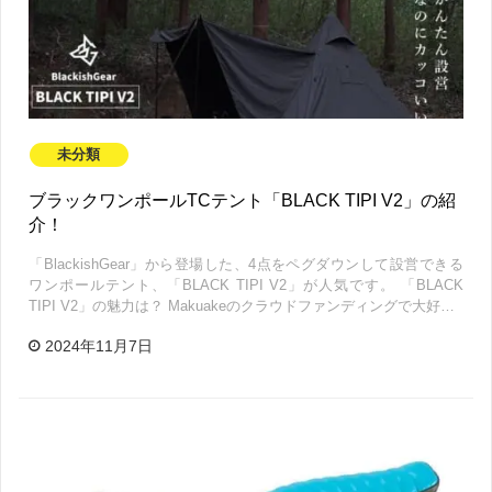
未分類
ブラックワンポールTCテント「BLACK TIPI V2」の紹
介！
「BlackishGear」から登場した、4点をペグダウンして設営できる
ワンポールテント、「BLACK TIPI V2」が人気です。 「BLACK
TIPI V2」の魅力は？ Makuakeのクラウドファンディングで大好…
2024年11月7日