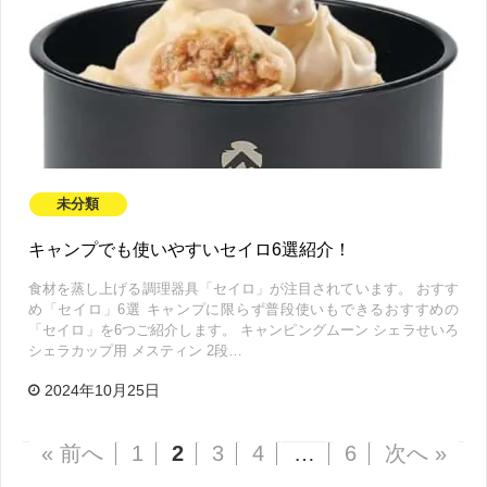
未分類
キャンプでも使いやすいセイロ6選紹介！
食材を蒸し上げる調理器具「セイロ」が注目されています。 おすす
め「セイロ」6選 キャンプに限らず普段使いもできるおすすめの
「セイロ」を6つご紹介します。 キャンピングムーン シェラせいろ
シェラカップ用 メスティン 2段…
2024年10月25日
« 前へ
1
2
3
4
…
6
次へ »