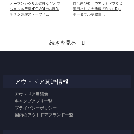
オーブンやグリル調理などオプ
持ち運び楽々でアウトドアや災
ションも豊富♪POMOLYの新作
害用として大活躍『SmartTap
チタン製薪ストーブ『…
ポータブル冷蔵庫…
続きを見る
アウトドア関連情報
アウトドア用語集
キャンプアプリ一覧
プライバシーポリシー
国内のアウトドアブランド一覧