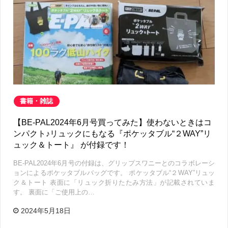
書籍・雑誌
【BE-PAL2024年6月号買ってみた】使わないときはコ
ンパクト♪リュックにもなる『ポケッタブル“２WAY”リ
ュック＆トート』 が付録です！
BE-PAL2024年6月号の付録は、グリップスワニーとのコラボレーシ
ョンによるポケッタブルバッグです。 ポケッタブル“２WAY”リュッ
ク＆トート 表面に「リュック折りたたみ方法」が記載されていま
す。 裏面に「ご使用上の…
2024年5月18日