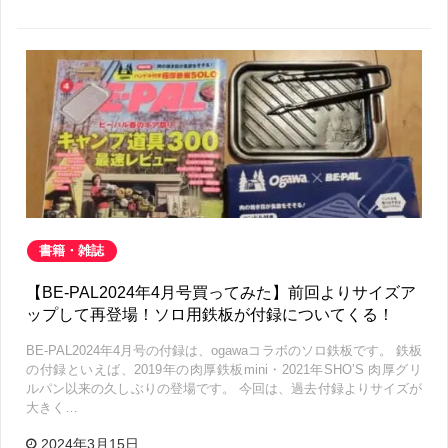
書籍・雑誌
【BE-PAL2024年4月号買ってみた】前回よりサイズア
ップして再登場！ソロ用鉄板が付録についてくる！
BE-PAL2024年4月号の付録は、ogawaコラボのソロ鉄板です。 鉄板
の付録といえば、2019年の肉厚鉄板mini・2021年SHO’S 肉厚グリ
ルパン以来の久しぶりの登場です。 今回は、過去付録よりサイズが
大きく…
2024年3月15日