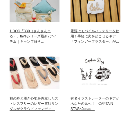
1.DOD「330（さんさんま
電源はモバイルバッテリーを使
る）」faveシリーズ最新7アイ
用！手軽に火を起こせるギア
テム｜キャンプ好き…
『フィンガーブラスター』が…
和の粋と履き心地を両立したス
有名イラストレーターのギアが
トレスフリーのレザー雪駄サン
あなたの元へ！「CAPTAIN
ダルがクラウドファンディ…
STAG×Jonas…