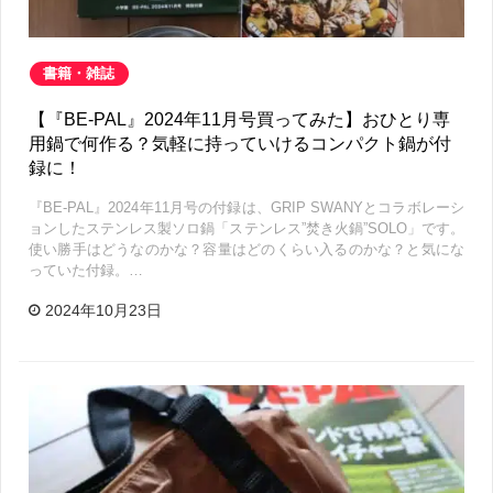
書籍・雑誌
【『BE-PAL』2024年11月号買ってみた】おひとり専
用鍋で何作る？気軽に持っていけるコンパクト鍋が付
録に！
『BE-PAL』2024年11月号の付録は、GRIP SWANYとコラボレーシ
ョンしたステンレス製ソロ鍋「ステンレス”焚き火鍋”SOLO」です。
使い勝手はどうなのかな？容量はどのくらい入るのかな？と気にな
っていた付録。…
2024年10月23日