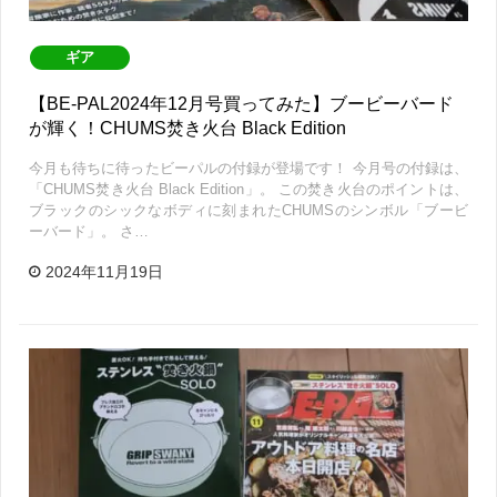
ギア
【BE-PAL2024年12月号買ってみた】ブービーバード
が輝く！CHUMS焚き火台 Black Edition
今月も待ちに待ったビーパルの付録が登場です！ 今月号の付録は、
「CHUMS焚き火台 Black Edition」。 この焚き火台のポイントは、
ブラックのシックなボディに刻まれたCHUMSのシンボル「ブービ
ーバード」。 さ…
2024年11月19日