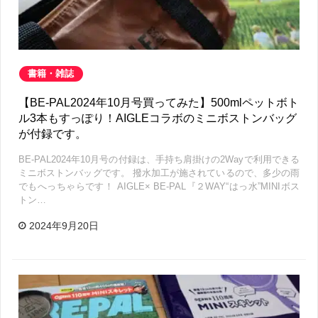
書籍・雑誌
【BE-PAL2024年10月号買ってみた】500mlペットボト
ル3本もすっぽり！AIGLEコラボのミニボストンバッグ
が付録です。
BE-PAL2024年10月号の付録は、手持ち肩掛けの2Wayで利用できる
ミニボストンバッグです。 撥水加工が施されているので、多少の雨
でもへっちゃらです！ AIGLE× BE-PAL『２WAY“はっ水”MINIボス
トン…
2024年9月20日