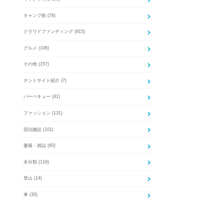
キャンプ術
(78)
クラウドファンディング
(915)
グルメ
(106)
その他
(157)
テントサイト紹介
(7)
バーベキュー
(41)
ファッション
(131)
宿泊施設
(101)
書籍・雑誌
(60)
未分類
(116)
登山
(14)
車
(30)