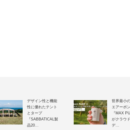
デザイン性と機能
世界最小
性に優れたテント
エアーポ
とタープ
『MAX PU
『SABBATICAL製
がクラウ
品20…
デ…