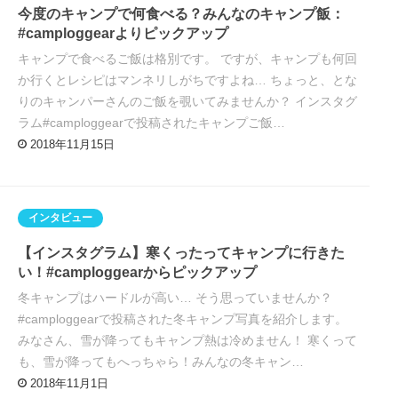
今度のキャンプで何食べる？みんなのキャンプ飯：
#camploggearよりピックアップ
キャンプで食べるご飯は格別です。 ですが、キャンプも何回
か行くとレシピはマンネリしがちですよね… ちょっと、とな
りのキャンパーさんのご飯を覗いてみませんか？ インスタグ
ラム#camploggearで投稿されたキャンプご飯…
2018年11月15日
インタビュー
【インスタグラム】寒くったってキャンプに行きた
い！#camploggearからピックアップ
冬キャンプはハードルが高い… そう思っていませんか？
#camploggearで投稿された冬キャンプ写真を紹介します。
みなさん、雪が降ってもキャンプ熱は冷めません！ 寒くって
も、雪が降ってもへっちゃら！みんなの冬キャン…
2018年11月1日