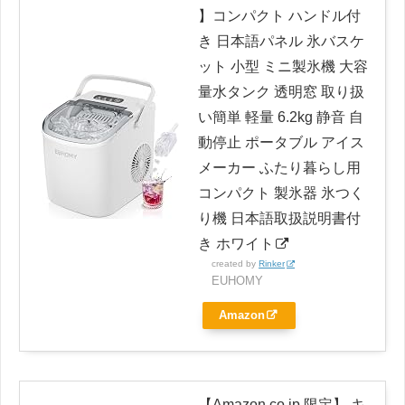
】コンパクト ハンドル付
き 日本語パネル 氷バスケ
ット 小型 ミニ製氷機 大容
量水タンク 透明窓 取り扱
い簡単 軽量 6.2kg 静音 自
動停止 ポータブル アイス
メーカー ふたり暮らし用
コンパクト 製氷器 氷つく
り機 日本語取扱説明書付
き ホワイト
created by
Rinker
EUHOMY
Amazon
【Amazon.co.jp 限定】 キ