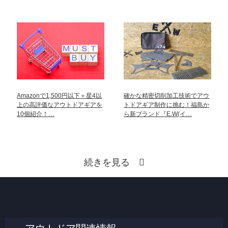
Amazonで1,500円以下＋星4以
確かな精密切削加工技術でアウ
上の高評価なアウトドアギアを
トドアギア制作に挑む！福島か
10個紹介！…
ら新ブランド『E.W(イ…
続きを見る