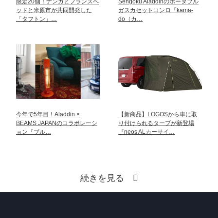
限定20個！ナンガとフランスベ
Sengoku Aladdinのポータブル
ッドと米原市が共同開発した
ガスカセットコンロ『kama-
「タフトン」…
do（カ…
今年で5年目！Aladdin ×
【新商品】LOGOSから車に取
BEAMS JAPANのコラボレーシ
り付けられるタープが新登場
ョン『ブル…
『neos ALカーサイ…
続きを見る