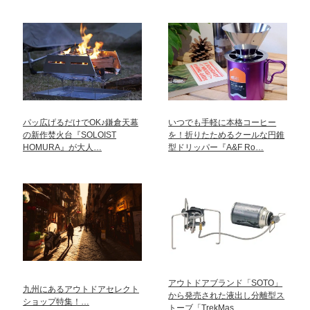
パッ広げるだけでOK♪鎌倉天幕
いつでも手軽に本格コーヒー
の新作焚火台『SOLOIST
を！折りたためるクールな円錐
HOMURA』が大人…
型ドリッパー『A&F Ro…
アウトドアブランド「SOTO」
九州にあるアウトドアセレクト
から発売された液出し分離型ス
ショップ特集！…
トーブ「TrekMas…