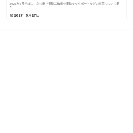
2021年4月半ばに、立ち乗り電動二輪車や電動キックボードなどの車両について新
た…
2021年5月27日