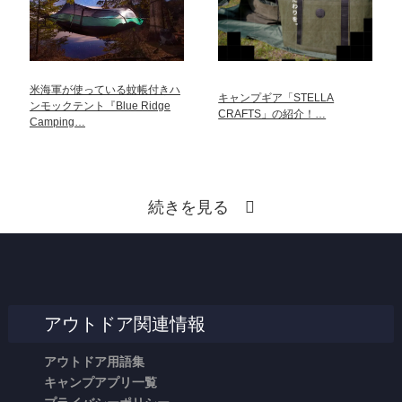
米海軍が使っている蚊帳付きハ
キャンプギア「STELLA
ンモックテント『Blue Ridge
CRAFTS」の紹介！…
Camping…
続きを見る
アウトドア関連情報
アウトドア用語集
キャンプアプリ一覧