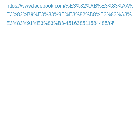
https://www.facebook.com/%E3%82%AB%E3%83%AA%
E3%82%B9%E3%83%9E%E3%82%B8%E3%83%A3%
E3%83%91%E3%83%B3-451638511584485/