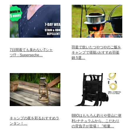
羽釜で炊いたつやつやのご飯を
7日間着ても臭わないTシャ
キャンプで堪能♪おすすめ羽釜
ツ!?：Superseche…
鍋 5選…
BBQはもちろん釣りや登山に便
キャンプの夜を彩るおすすめラ
利♪ナチュラムから、こだわり
ンタン！…
の背負子が登場！『軽量…