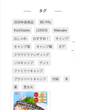
タグ
2020年新商品
BE-PAL
KickStarter
LOGOS
Makuake
おしゃれ
おすすめ！
キャンプ
お
す
キャンプ場
キャンプ飯
ギア
す
め
クラウドファンディング
商
品
ソロキャンプ
テント
ファミリーキャンプ
プライベートキャンプ
付録
冬
夏
焚き火