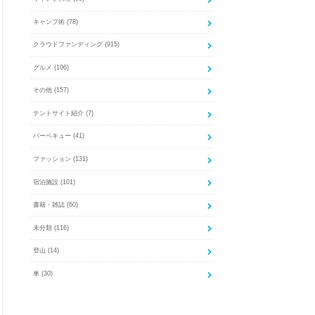
キャンプ術
(78)
クラウドファンディング
(915)
グルメ
(106)
その他
(157)
テントサイト紹介
(7)
バーベキュー
(41)
ファッション
(131)
宿泊施設
(101)
書籍・雑誌
(60)
未分類
(116)
登山
(14)
車
(30)