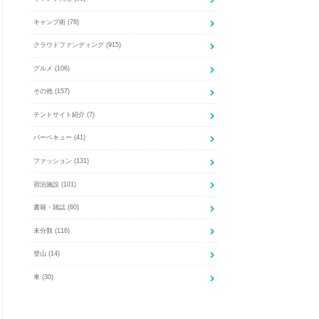
キャンプ術
(78)
クラウドファンディング
(915)
グルメ
(106)
その他
(157)
テントサイト紹介
(7)
バーベキュー
(41)
ファッション
(131)
宿泊施設
(101)
書籍・雑誌
(60)
未分類
(116)
登山
(14)
車
(30)