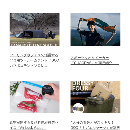
ツーリングやフェスで活躍する
スポーツタオルメーカー
ソロ用ツールームテント『DOD
「CHAORAS」の商品紹介！…
カマボコテントソロU…
真空密閉する食品鮮度維持デバ
4人分の着替えがスッキリ！
イス『Air Lock Vacuum
DOD「キガエルヤーツ」が家族