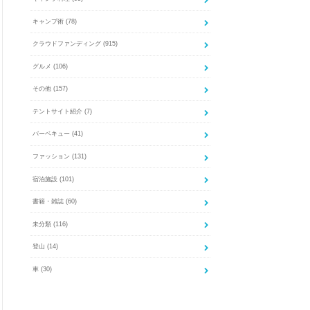
キャンプ術
(78)
クラウドファンディング
(915)
グルメ
(106)
その他
(157)
テントサイト紹介
(7)
バーベキュー
(41)
ファッション
(131)
宿泊施設
(101)
書籍・雑誌
(60)
未分類
(116)
登山
(14)
車
(30)