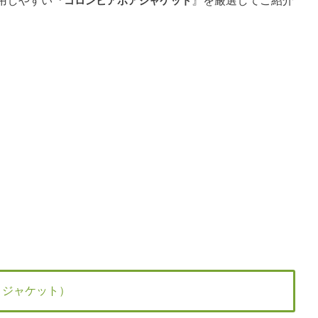
用しやすい『
コロンビアボアジャケット
』を厳選してご紹介
ッジ ジャケット）