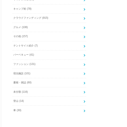
キャンプ術
(78)
クラウドファンディング
(915)
グルメ
(106)
その他
(157)
テントサイト紹介
(7)
バーベキュー
(41)
ファッション
(131)
宿泊施設
(101)
書籍・雑誌
(60)
未分類
(116)
登山
(14)
車
(30)