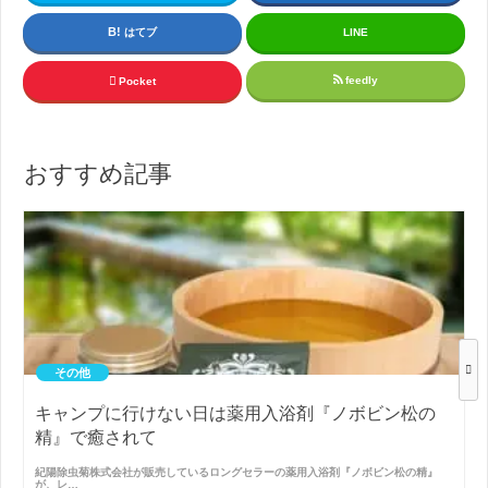
はてブ
LINE
feedly
Pocket
おすすめ記事
その他
キャンプに行けない日は薬用入浴剤『ノボビン松の
精』で癒されて
紀陽除虫菊株式会社が販売しているロングセラーの薬用入浴剤『ノボビン松の精』
が、レ…