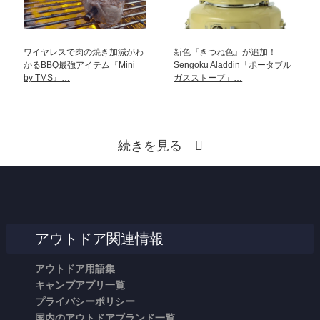
ワイヤレスで肉の焼き加減がわ
新色『きつね色』が追加！
かるBBQ最強アイテム『Mini
Sengoku Aladdin「ポータブル
by TMS』…
ガスストーブ」…
続きを見る
アウトドア関連情報
アウトドア用語集
キャンプアプリ一覧
プライバシーポリシー
国内のアウトドアブランド一覧