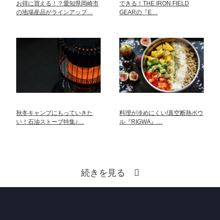
お得に買える！？愛知県岡崎市
できる！THE IRON FIELD
の地場産品がラインアップ…
GEARの『E…
秋冬キャンプにもっていきた
料理が冷めにくい!真空断熱ボウ
い！石油ストーブ特集♪…
ル『RIGWA』…
続きを見る