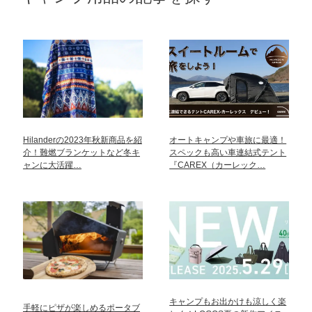
Hilanderの2023年秋新商品を紹
オートキャンプや車旅に最適！
介！難燃ブランケットなど冬キ
スペックも高い車連結式テント
ャンに大活躍…
『CAREX（カーレック…
キャンプもお出かけも涼しく楽
手軽にピザが楽しめるポータブ