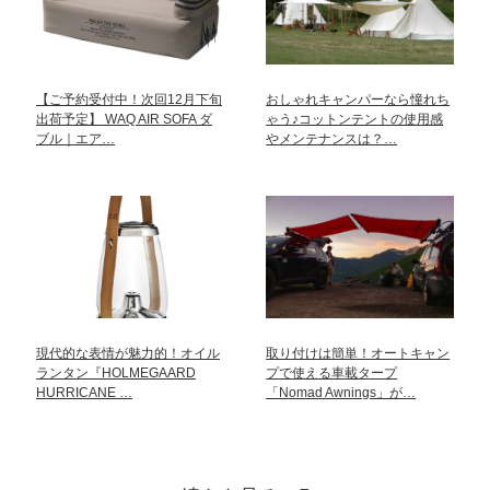
【ご予約受付中！次回12月下旬
おしゃれキャンパーなら憧れち
出荷予定】 WAQ AIR SOFA ダ
ゃう♪コットンテントの使用感
ブル｜エア…
やメンテナンスは？…
現代的な表情が魅力的！オイル
取り付けは簡単！オートキャン
ランタン『HOLMEGAARD
プで使える車載タープ
HURRICANE …
「Nomad Awnings」が…