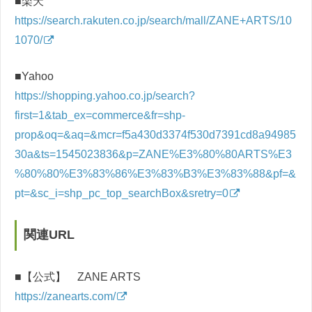
■楽天
https://search.rakuten.co.jp/search/mall/ZANE+ARTS/10
1070/
■Yahoo
https://shopping.yahoo.co.jp/search?
first=1&tab_ex=commerce&fr=shp-
prop&oq=&aq=&mcr=f5a430d3374f530d7391cd8a94985
30a&ts=1545023836&p=ZANE%E3%80%80ARTS%E3
%80%80%E3%83%86%E3%83%B3%E3%83%88&pf=&
pt=&sc_i=shp_pc_top_searchBox&sretry=0
関連URL
■【公式】 ZANE ARTS
https://zanearts.com/