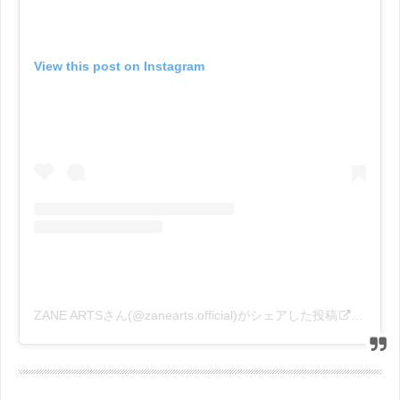
View this post on Instagram
ZANE ARTSさん(@zanearts.official)がシェアした投稿
–
201