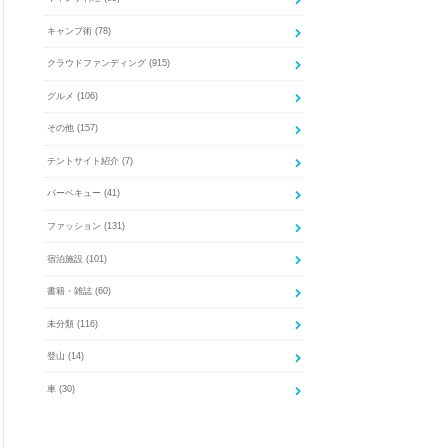
キャンプ術
(78)
クラウドファンディング
(915)
グルメ
(106)
その他
(157)
テントサイト紹介
(7)
バーベキュー
(41)
ファッション
(131)
宿泊施設
(101)
書籍・雑誌
(60)
未分類
(116)
登山
(14)
車
(30)