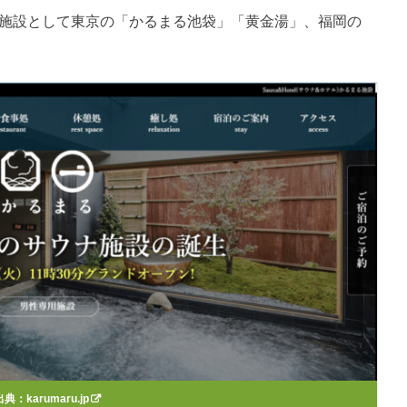
ナ施設として東京の「かるまる池袋」「黄金湯」、福岡の
。
出典：
karumaru.jp