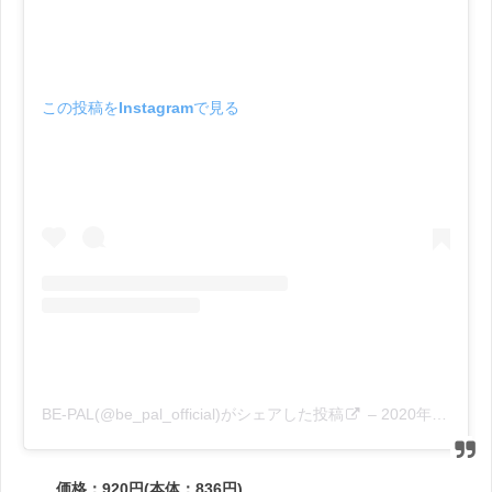
この投稿をInstagramで見る
BE-PAL(@be_pal_official)がシェアした投稿
–
2020年 9月月13日午後8時46分PDT
価格：920円(本体：836円)