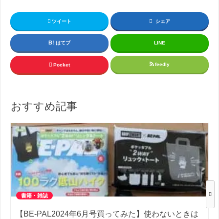
ツイート
シェア
はてブ
LINE
feedly
Pocket
おすすめ記事
書籍・雑誌
【BE-PAL2024年6月号買ってみた】使わないときは