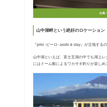
出典
山中湖畔という絶好のロケーション
『piilo -ピーロ- asobi & stay』
山中湖といえば、富士五湖の中でも湖上レ
にはドーム船によるワカサギ釣りが楽しめ