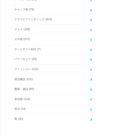
キャンプ術
(78)
クラウドファンディング
(915)
グルメ
(106)
その他
(157)
テントサイト紹介
(7)
バーベキュー
(41)
ファッション
(131)
宿泊施設
(101)
書籍・雑誌
(60)
未分類
(116)
登山
(14)
車
(30)