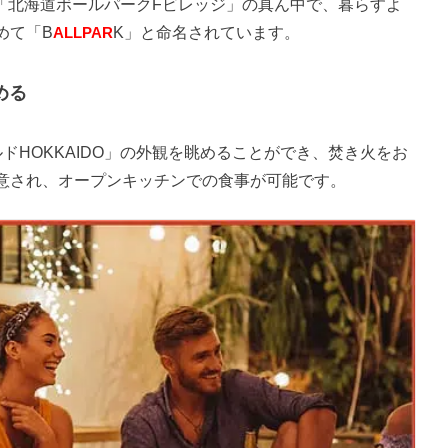
、「北海道ボールパークFビレッジ」の真ん中で、暮らすよ
めて「B
ALLPAR
K」と命名されています。
める
ドHOKKAIDO」の外観を眺めることができ、焚き火をお
意され、オープンキッチンでの食事が可能です。