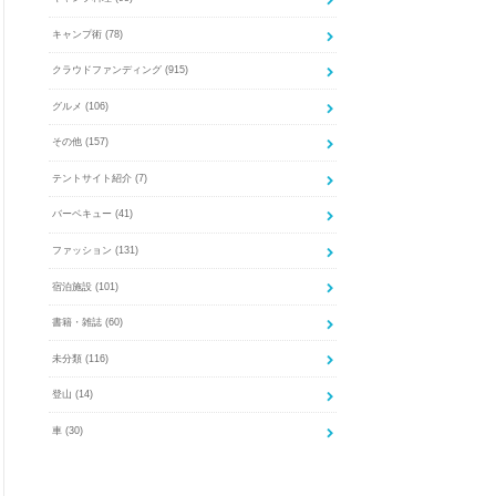
キャンプ術
(78)
クラウドファンディング
(915)
グルメ
(106)
その他
(157)
テントサイト紹介
(7)
バーベキュー
(41)
ファッション
(131)
宿泊施設
(101)
書籍・雑誌
(60)
未分類
(116)
登山
(14)
車
(30)