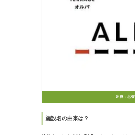
出典：
北海
施設名の由来は？