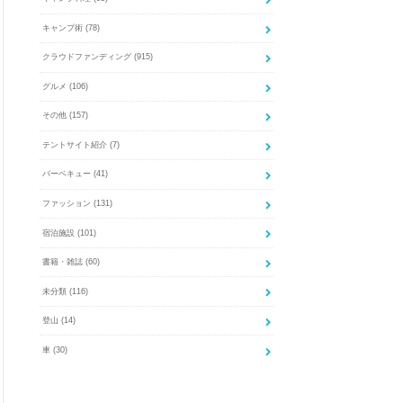
キャンプ術
(78)
クラウドファンディング
(915)
グルメ
(106)
その他
(157)
テントサイト紹介
(7)
バーベキュー
(41)
ファッション
(131)
宿泊施設
(101)
書籍・雑誌
(60)
未分類
(116)
登山
(14)
車
(30)