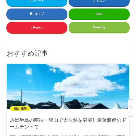
ツイート
シェア
はてブ
LINE
feedly
Pocket
おすすめ記事
宿泊施設
房総半島の南端・館山で大自然を堪能し豪華装備のド
ームテントで