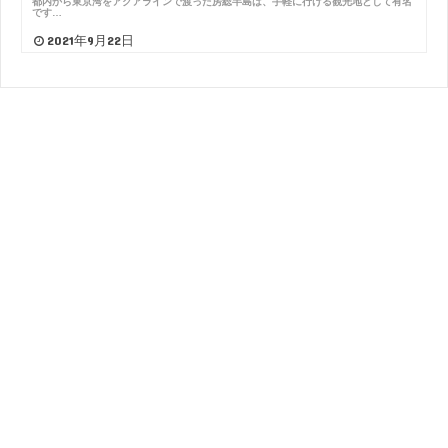
都内から東京湾をアクアラインで渡った房総半島は、手軽に行ける観光地として有名
です…
2021年9月22日