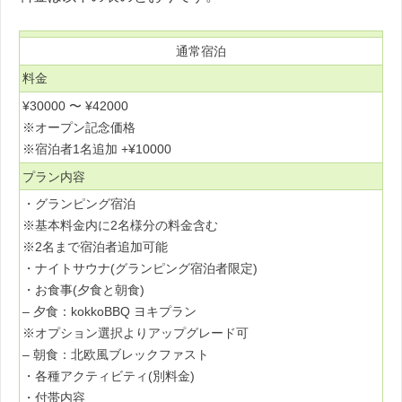
通常宿泊
料金
¥30000 〜 ¥42000
※オープン記念価格
※宿泊者1名追加 +¥10000
プラン内容
・グランピング宿泊
※基本料金内に2名様分の料金含む
※2名まで宿泊者追加可能
・ナイトサウナ(グランピング宿泊者限定)
・お食事(夕食と朝食)
– 夕食：kokkoBBQ ヨキプラン
※オプション選択よりアップグレード可
– 朝食：北欧風ブレックファスト
・各種アクティビティ(別料金)
・付帯内容