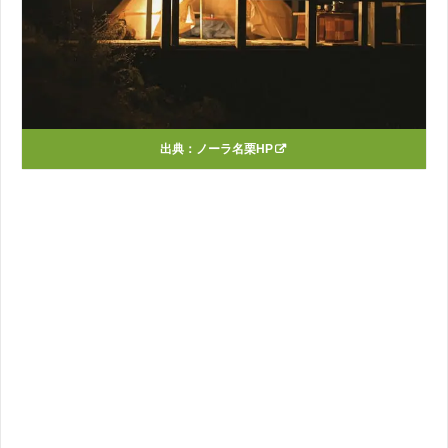
出典：
ノーラ名栗HP