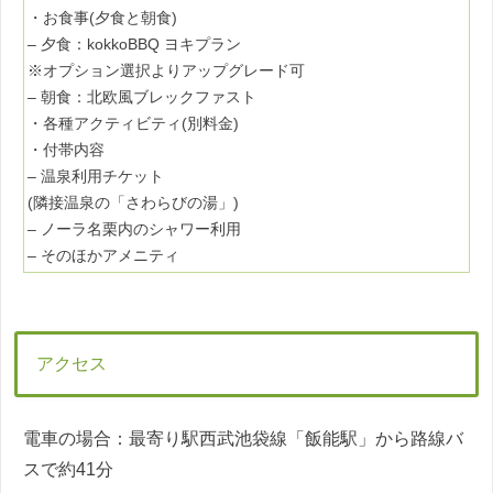
・お食事(夕食と朝食)
– 夕食：kokkoBBQ ヨキプラン
※オプション選択よりアップグレード可
– 朝食：北欧風ブレックファスト
・各種アクティビティ(別料金)
・付帯内容
– 温泉利用チケット
(隣接温泉の「さわらびの湯」)
– ノーラ名栗内のシャワー利用
– そのほかアメニティ
アクセス
電車の場合：最寄り駅西武池袋線「飯能駅」から路線バ
スで約41分