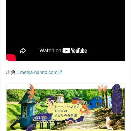
出典：
metsa-hanno.com