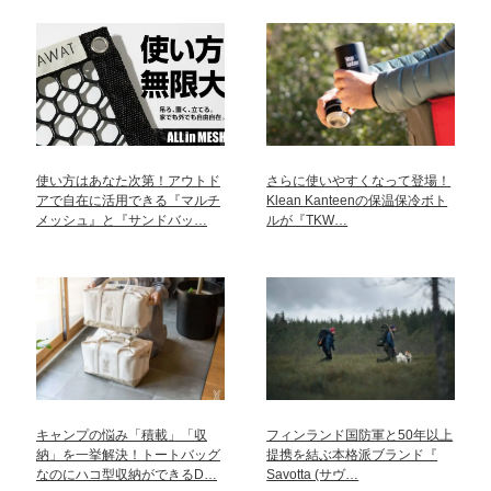
使い方はあなた次第！アウトド
さらに使いやすくなって登場！
アで自在に活用できる『マルチ
Klean Kanteenの保温保冷ボト
メッシュ』と『サンドバッ…
ルが『TKW…
キャンプの悩み「積載」「収
フィンランド国防軍と50年以上
納」を一挙解決！トートバッグ
提携を結ぶ本格派ブランド『
なのにハコ型収納ができるD…
Savotta (サヴ…